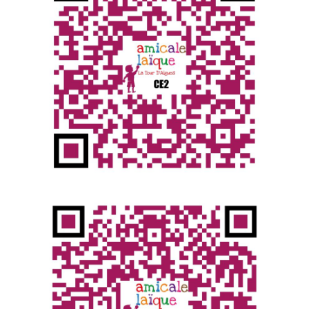
F.A.Q.
L'amicale laïque : c’est quoi ?
L’amicale laïque de La Tour d'Aigues est une
association à but non lucratif (Loi 1901) de
parents d’élèves
de l’école élémentaire Lucie Aubrac et
Maternelle L'Orangerie.
Elle a pour objectif de participer au
financement des activités scolaire. Pour cela,
L'amicale Laïque organise des manifestations
conviviales, des activités extra-scolaire, etc.
Comment je peux participer / aider