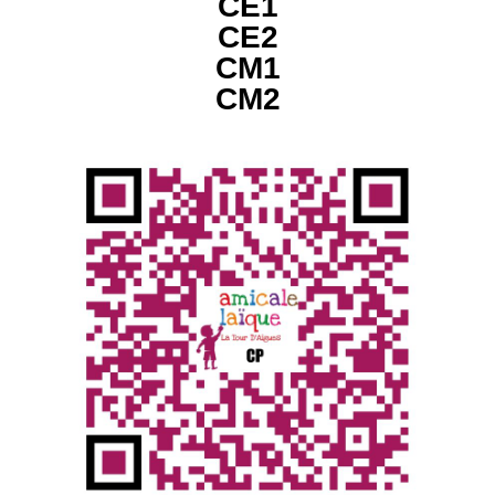
CE1
CE2
CM1
CM2