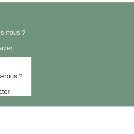
s-nous ?
cter
-nous ?
ter