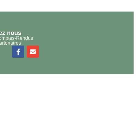
ez nous
omptes-Rendus
rtenaires