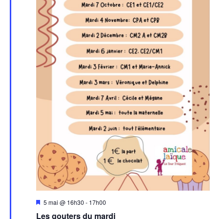
Mis
5 mai @ 16h30
-
17h00
en
Les gouters du mardi
avant